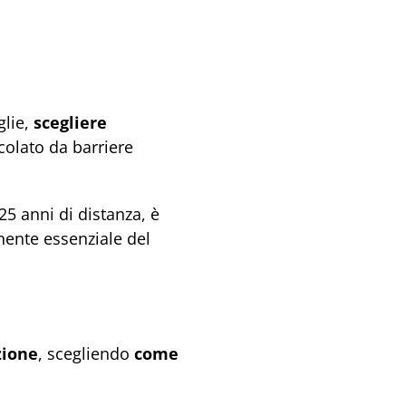
glie,
scegliere
colato da barriere
25 anni di distanza, è
nte essenziale del
zione
, scegliendo
come