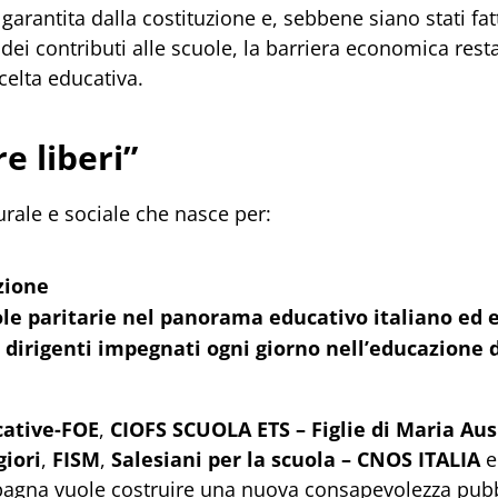
 è garantita dalla costituzione e, sebbene siano stati fat
dei contributi alle scuole, la barriera economica rest
celta educativa.
 liberi”
rale e sociale che nasce per:
azione
ole paritarie nel panorama educativo italiano ed
e dirigenti impegnati ogni giorno nell’educazione 
cative-FOE
,
CIOFS SCUOLA ETS – Figlie di Maria Ausi
giori
,
FISM
,
Salesiani per la scuola – CNOS ITALIA
pagna vuole costruire una nuova consapevolezza pubb