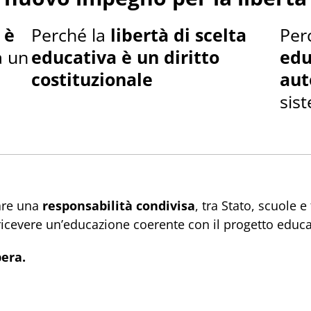
 è
Perché la
libertà di scelta
Per
a un
educativa è un diritto
edu
costituzionale
aut
sis
iare una
responsabilità condivisa
, tra Stato, scuole e
cevere un’educazione coerente con il progetto educati
bera.