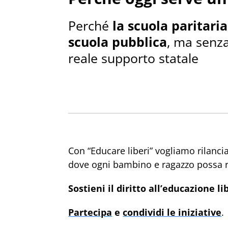
Perché
la scuola paritaria
scuola pubblica
, ma senz
reale supporto statale
Con “Educare liberi” vogliamo rilanc
dove ogni bambino e ragazzo possa ri
Sostieni il diritto all’educazione li
Partecipa
e
condividi le iniziative
.