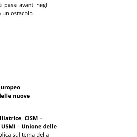
ti passi avanti negli
a un ostacolo
 europeo
delle nuove
liatrice
,
CISM
–
e
USMI
–
Unione delle
lica sul tema della